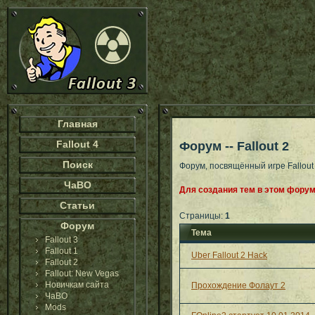
Главная
Fallout 4
Форум -- Fallout 2
Поиск
Форум, посвящённый игре Fallout
ЧаВО
Для создания тем в этом форум
Статьи
Страницы:
1
Форум
Тема
Fallout 3
Fallout 1
Uber Fallout 2 Hack
Fallout 2
Fallout: New Vegas
Новичкам сайта
Прохождение Фолаут 2
ЧаВО
Mods