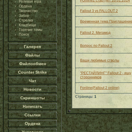
FOnline2 стартует 10.01.2014
Ролевая игра
Ордена
Творчество
Fallout 3 vs FALLOUT 2
Забор
Стрелка
Временная тема:Приглашение
Кладбище
Горячие темы
Fallout 2. Мегамод
Поиск
Вопрос по Fallout 2
Галерея
Файлы
Ваши любимые стволы
Файлообмен
Counter Strike
"РЕСТАЙЛИНГ" Fallout 2 - ищу
сторонников
Чат
Fonline(Fallout 2 online)
Новости
Страницы:
1
Скриншоты
Написать
Ссылки
Ордена