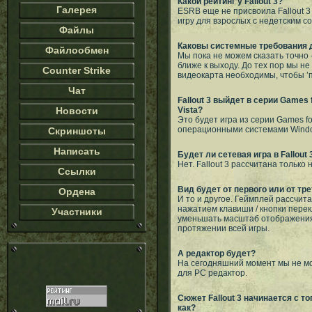
Какой рейтинг у Fallout 3?
Галерея
ESRB еще не присвоила Fallout 
игру для взрослых с недетским 
Файлы
Каковы системные требования 
Файлообмен
Мы пока не можем сказать точно -
ближе к выходу. До тех пор мы не
Counter Strike
видеокарта необходимы, чтобы ’п
Чат
Fallout 3 выйдет в серии Games
Новости
Vista?
Это будет игра из серии Games fo
операционными системами Window
Скриншоты
Написать
Будет ли сетевая игра в Fallout 
Нет. Fallout 3 рассчитана только
Ссылки
Вид будет от первого или от тр
Ордена
И то и другое. Геймплей рассчита
нажатием клавиши / кнопки перек
Участники
уменьшать масштаб отображения
протяжении всей игры.
А редактор будет?
На сегодняшний момент мы не мож
для PC редактор.
Сюжет Fallout 3 начинается с тог
как?