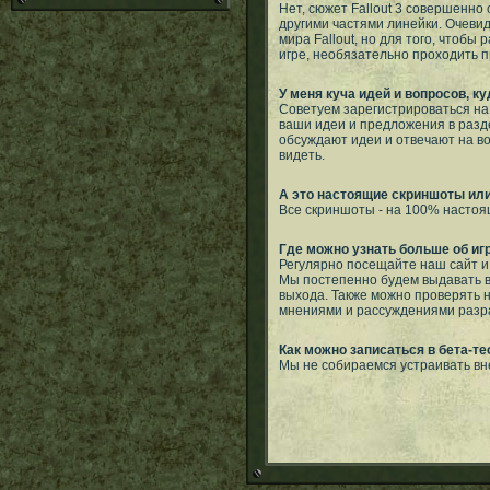
Нет, сюжет Fallout 3 совершенно
другими частями линейки. Очевид
мира Fallout, но для того, чтобы
игре, необязательно проходить 
У меня куча идей и вопросов, к
Советуем зарегистрироваться н
ваши идеи и предложения в разде
обсуждают идеи и отвечают на во
видеть.
А это настоящие скриншоты ил
Все скриншоты - на 100% настоящ
Где можно узнать больше об иг
Регулярно посещайте наш сайт и
Мы постепенно будем выдавать в
выхода. Также можно проверять
мнениями и рассуждениями разр
Как можно записаться в бета-тес
Мы не собираемся устраивать вн