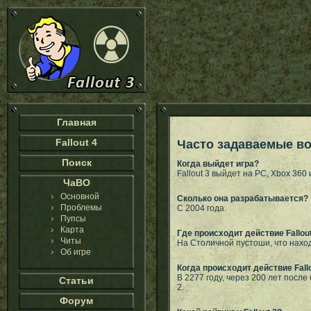
Главная
Fallout 4
Часто задаваемые в
Поиск
Когда выйдет игра?
Fallout 3 выйдет на PC, Xbox 360
ЧаВО
Основной
Сколько она разрабатывается?
Проблемы
С 2004 года.
Пупсы
Карта
Где происходит действие Fallou
Читы
На Столичной пустоши, что наход
Об игре
Когда происходит действие Fallo
В 2277 году, через 200 лет после
Статьи
2.
Форум