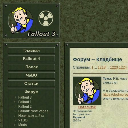
Главная
Fallout 4
Форум -- Кладбище
Поиск
Страницы:
1
...
1218
...
1223
1224
ЧаВО
Тема:
RE: кому
скока лет
Статьи
А я заказала н
Форум
https://dedmoro
Fallout 3
очень вкусно, 
Fallout 1
Fallout 2
Наталья96
Fallout: New Vegas
Пользователь
Авторейтинг:
Новичкам сайта
Рядовой
ЧаВО
(10-0)
Mods