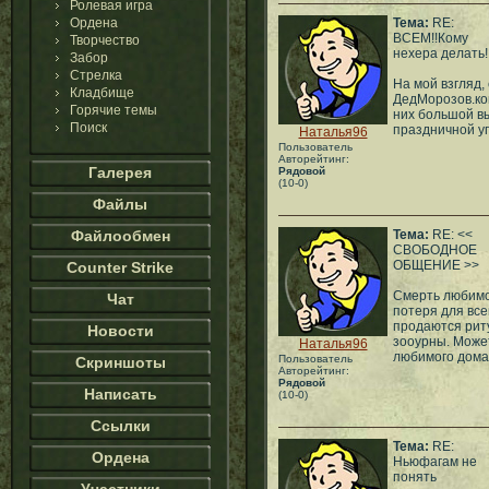
Ролевая игра
Ордена
Тема:
RE:
ВСЕМ!!Кому
Творчество
нехера делать!
Забор
Стрелка
На мой взгляд,
Кладбище
ДедМорозов.к
Горячие темы
них большой вы
Поиск
праздничной уп
Наталья96
Пользователь
Авторейтинг:
Галерея
Рядовой
(10-0)
Файлы
Файлообмен
Тема:
RE: <<
СВОБОДНОЕ
ОБЩЕНИЕ >>
Counter Strike
Смерть любимо
Чат
потеря для все
продаются рит
Новости
зооурны. Может
Наталья96
любимого дома
Пользователь
Скриншоты
Авторейтинг:
Рядовой
Написать
(10-0)
Ссылки
Тема:
RE:
Ордена
Ньюфагам не
понять