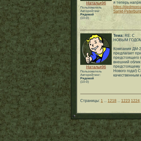
я теперь напря
Наталья96
https://dedmoro
Пользователь
Авторейтинг:
Sankt-Peterburg
Рядовой
(10-0)
Тема:
RE: С
НОВЫМ ГОДОМ
Компания ДМ-
предлагает пр
предстоящего г
внешний облик
предстоящему 
Наталья96
Нового года!) 
Пользователь
Авторейтинг:
качественным 
Рядовой
(10-0)
Страницы:
1
...
1218
...
1223
1224