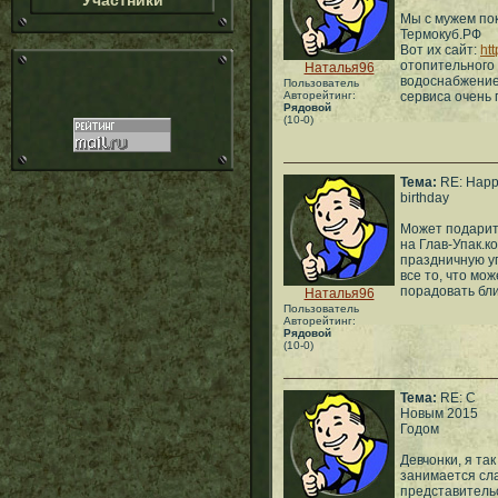
Участники
Мы с мужем по
Термокуб.РФ
Вот их сайт:
htt
отопительного 
Наталья96
водоснабжение
Пользователь
Авторейтинг:
сервиса очень
Рядовой
(10-0)
Тема:
RE: Hap
birthday
Может подарить
на Глав-Упак.к
праздничную уп
все то, что мо
порадовать бли
Наталья96
Пользователь
Авторейтинг:
Рядовой
(10-0)
Тема:
RE: С
Новым 2015
Годом
Девчонки, я та
занимается сл
представительс