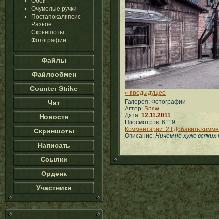
Обои
Очумелые ручки
Постапокалипсис
Разное
Скриншоты
Фотографии
Файлы
Файлообмен
Counter Strike
« предыдущее
Галерея: Фотографии
Чат
Автор:
Snow
Дата:
12.11.2011
Новости
Просмотров: 6119
Комментарии: 2 | Добавить комм
Скриншоты
Описание:
Ничем не хуже всяких
Написать
Ссылки
Ордена
Участники